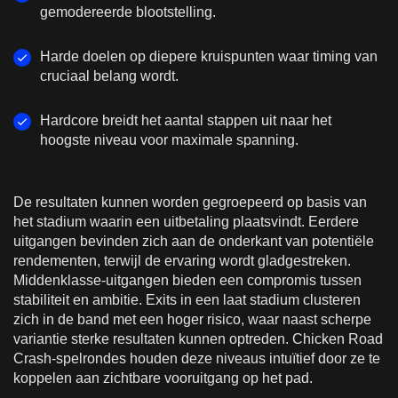
gemodereerde blootstelling.
Harde doelen op diepere kruispunten waar timing van
cruciaal belang wordt.
Hardcore breidt het aantal stappen uit naar het
hoogste niveau voor maximale spanning.
De resultaten kunnen worden gegroepeerd op basis van
het stadium waarin een uitbetaling plaatsvindt. Eerdere
uitgangen bevinden zich aan de onderkant van potentiële
rendementen, terwijl de ervaring wordt gladgestreken.
Middenklasse-uitgangen bieden een compromis tussen
stabiliteit en ambitie. Exits in een laat stadium clusteren
zich in de band met een hoger risico, waar naast scherpe
variantie sterke resultaten kunnen optreden. Chicken Road
Crash-spelrondes houden deze niveaus intuïtief door ze te
koppelen aan zichtbare vooruitgang op het pad.