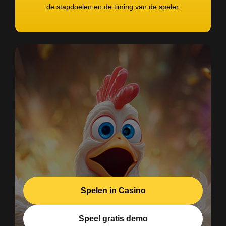
de stapdoelen en de timing van de speler.
Spelen in Casino
Speel gratis demo