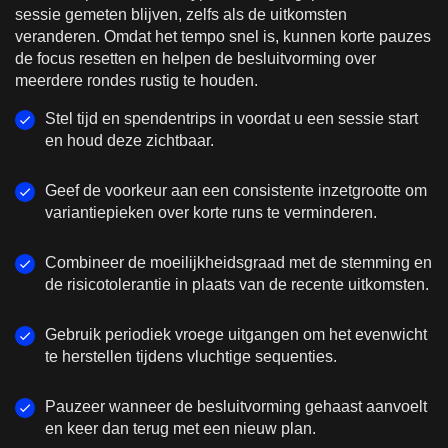
sessie gemeten blijven, zelfs als de uitkomsten
veranderen. Omdat het tempo snel is, kunnen korte pauzes
de focus resetten en helpen de besluitvorming over
meerdere rondes rustig te houden.
Stel tijd en spendentrips in voordat u een sessie start
en houd deze zichtbaar.
Geef de voorkeur aan een consistente inzetgrootte om
variantiepieken over korte runs te verminderen.
Combineer de moeilijkheidsgraad met de stemming en
de risicotolerantie in plaats van de recente uitkomsten.
Gebruik periodiek vroege uitgangen om het evenwicht
te herstellen tijdens vluchtige sequenties.
Pauzeer wanneer de besluitvorming gehaast aanvoelt
en keer dan terug met een nieuw plan.