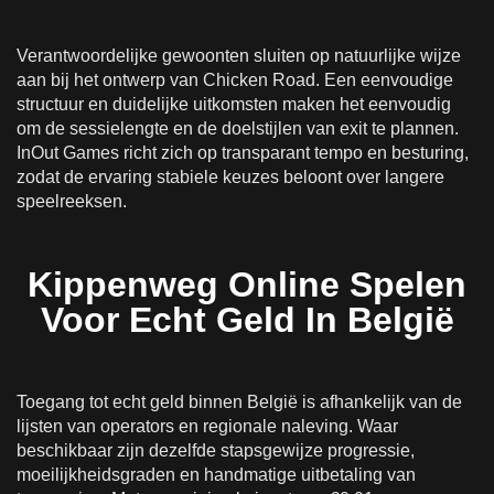
Verantwoordelijke gewoonten sluiten op natuurlijke wijze
aan bij het ontwerp van Chicken Road. Een eenvoudige
structuur en duidelijke uitkomsten maken het eenvoudig
om de sessielengte en de doelstijlen van exit te plannen.
InOut Games richt zich op transparant tempo en besturing,
zodat de ervaring stabiele keuzes beloont over langere
speelreeksen.
Kippenweg Online Spelen
Voor Echt Geld In België
Toegang tot echt geld binnen België is afhankelijk van de
lijsten van operators en regionale naleving. Waar
beschikbaar zijn dezelfde stapsgewijze progressie,
moeilijkheidsgraden en handmatige uitbetaling van