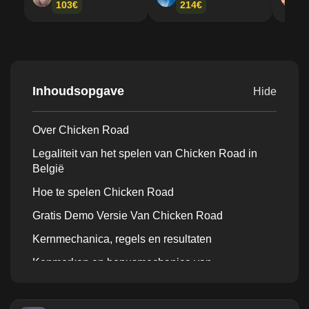
103€
214€
Inhoudsopgave
Hide
Over Chicken Road
Legaliteit van het spelen van Chicken Road in
België
Hoe te spelen Chicken Road
Gratis Demo Versie Van Chicken Road
Kernmechanica, regels en resultaten
Kenmerken en bonusmechanica van
kippenwegen
Chicken Road RTP, volatiliteit en maximaal