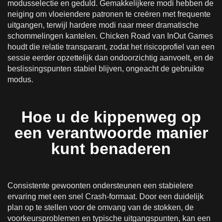
modusselectie en geduld. Gemakkelijkere modi hebben de
neiging om vloeiendere patronen te creëren met frequente
uitgangen, terwijl hardere modi naar meer dramatische
schommelingen kantelen. Chicken Road van InOut Games
houdt die relatie transparant, zodat het risicoprofiel van een
sessie eerder opzettelijk dan ondoorzichtig aanvoelt, en de
beslissingspunten stabiel blijven, ongeacht de gebruikte
modus.
Hoe u de kippenweg op
een verantwoorde manier
kunt benaderen
Consistente gewoonten ondersteunen een stabielere
ervaring met een snel Crash-formaat. Door een duidelijk
plan op te stellen voor de omvang van de stokken, de
voorkeursproblemen en typische uitgangspunten, kan een