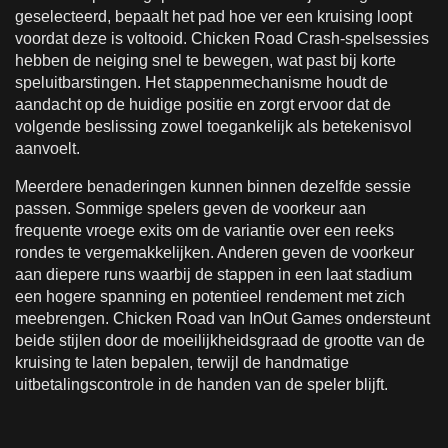
geselecteerd, bepaalt het pad hoe ver een kruising loopt
voordat deze is voltooid. Chicken Road Crash-spelsessies
hebben de neiging snel te bewegen, wat past bij korte
speluitbarstingen. Het stappenmechanisme houdt de
aandacht op de huidige positie en zorgt ervoor dat de
volgende beslissing zowel toegankelijk als betekenisvol
aanvoelt.
Meerdere benaderingen kunnen binnen dezelfde sessie
passen. Sommige spelers geven de voorkeur aan
frequente vroege exits om de variantie over een reeks
rondes te vergemakkelijken. Anderen geven de voorkeur
aan diepere runs waarbij de stappen in een laat stadium
een hogere spanning en potentieel rendement met zich
meebrengen. Chicken Road van InOut Games ondersteunt
beide stijlen door de moeilijkheidsgraad de grootte van de
kruising te laten bepalen, terwijl de handmatige
uitbetalingscontrole in de handen van de speler blijft.