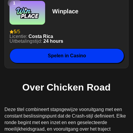
1
winstpotentieel
Winplace
Hoe u de kippenweg op een verantwoorde
manier kunt benaderen
Kippenweg Online Spelen Voor Echt Geld In
5
/5
Licentie:
België
Costa Rica
Uitbetalingstijd:
24 hours
Stortingen, Betalingen & Verantwoord spelen in
België
Spelen in Casino
Mobiele versie van Chicken Road
Over Chicken Road
Deze titel combineert stapsgewijze vooruitgang met een
constant beslissingspunt dat de Crash-stijl definieert. Elke
ronde begint met een inzet en een geselecteerde
moeilijkheidsgraad, en vooruitgang over het traject