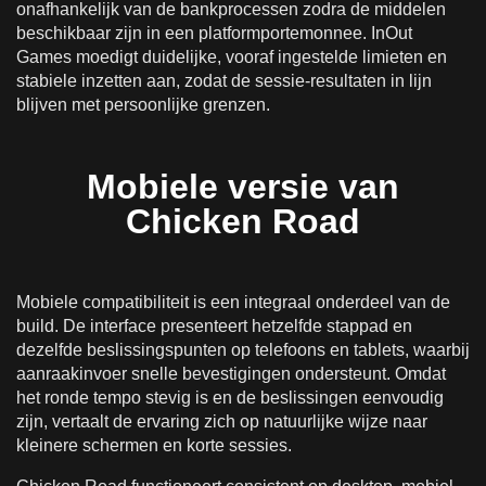
onafhankelijk van de bankprocessen zodra de middelen
beschikbaar zijn in een platformportemonnee. InOut
Games moedigt duidelijke, vooraf ingestelde limieten en
stabiele inzetten aan, zodat de sessie-resultaten in lijn
blijven met persoonlijke grenzen.
Mobiele versie van
Chicken Road
Mobiele compatibiliteit is een integraal onderdeel van de
build. De interface presenteert hetzelfde stappad en
dezelfde beslissingspunten op telefoons en tablets, waarbij
aanraakinvoer snelle bevestigingen ondersteunt. Omdat
het ronde tempo stevig is en de beslissingen eenvoudig
zijn, vertaalt de ervaring zich op natuurlijke wijze naar
kleinere schermen en korte sessies.