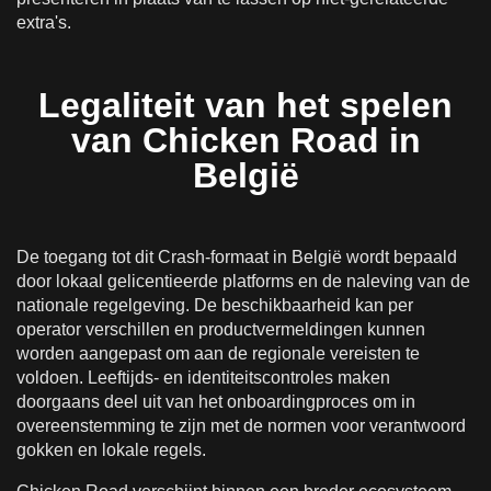
extra's.
Legaliteit van het spelen
van Chicken Road in
België
De toegang tot dit Crash-formaat in België wordt bepaald
door lokaal gelicentieerde platforms en de naleving van de
nationale regelgeving. De beschikbaarheid kan per
operator verschillen en productvermeldingen kunnen
worden aangepast om aan de regionale vereisten te
voldoen. Leeftijds- en identiteitscontroles maken
doorgaans deel uit van het onboardingproces om in
overeenstemming te zijn met de normen voor verantwoord
gokken en lokale regels.