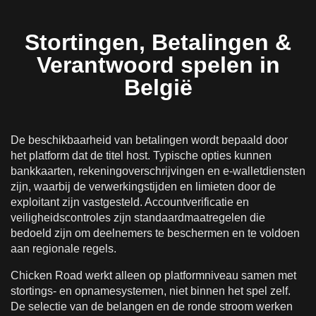
Stortingen, Betalingen &
Verantwoord spelen in
België
De beschikbaarheid van betalingen wordt bepaald door
het platform dat de titel host. Typische opties kunnen
bankkaarten, rekeningoverschrijvingen en e-walletdiensten
zijn, waarbij de verwerkingstijden en limieten door de
exploitant zijn vastgesteld. Accountverificatie en
veiligheidscontroles zijn standaardmaatregelen die
bedoeld zijn om deelnemers te beschermen en te voldoen
aan regionale regels.
Chicken Road werkt alleen op platformniveau samen met
stortings- en opnamesystemen, niet binnen het spel zelf.
De selectie van de belangen en de ronde stroom werken