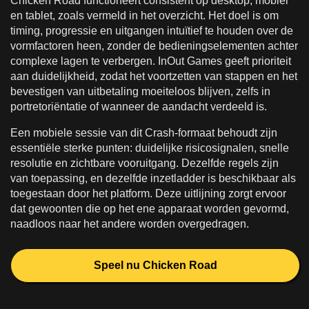
Chicken Road functioneert consistent op desktop, mobiel
en tablet, zoals vermeld in het overzicht. Het doel is om
timing, progressie en uitgangen intuïtief te houden over de
vormfactoren heen, zonder de bedieningselementen achter
complexe lagen te verbergen. InOut Games geeft prioriteit
aan duidelijkheid, zodat het voortzetten van stappen en het
bevestigen van uitbetaling moeiteloos blijven, zelfs in
portretoriëntatie of wanneer de aandacht verdeeld is.
Een mobiele sessie van dit Crash-formaat behoudt zijn
essentiële sterke punten: duidelijke risicosignalen, snelle
resolutie en zichtbare vooruitgang. Dezelfde regels zijn
van toepassing, en dezelfde inzetladder is beschikbaar als
toegestaan door het platform. Deze uitlijning zorgt ervoor
dat gewoonten die op het ene apparaat worden gevormd,
naadloos naar het andere worden overgedragen.
Speel nu Chicken Road