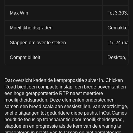
Max Win
Tot 3.303.38
Moeilijkheidsgraden
Gemakkelijk
Stappen om over te steken
15–24 (hang
Compatibiliteit
Desktop, mob
Dat overzicht kadert de kernpropositie zuiver in. Chicken
Road biedt een compacte instap, een brede bovenkant en
een hoge gerapporteerde RTP naast meerdere
moeilijkheidsgraden. Deze elementen ondersteunen
samen een breed scala aan sessiestijlen, van voorzichtige,
snelle uitgangen tot gedurfdere diepe pushs. InOut Games
houdt de focus op transparantie door moeilijkheidsgraad,
stapdoelen en progressie als de kern van de ervaring te
presenteren in plaats van te lassen op niet-gerelateerde